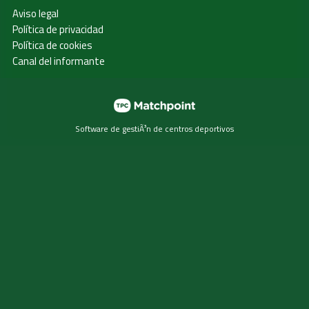
Aviso legal
Política de privacidad
Política de cookies
Canal del informante
Software de gestiÃ³n de centros deportivos
Las cookies de este sitio web se usan para personalizar el
contenido y los anuncios, ofrecer funciones de redes
sociales y analizar el tráfico. Además, compartimos
información sobre el uso que haga del sitio web con
nuestros partners de redes sociales, publicidad y análisis
web, quienes pueden combinarla con otra información que
les haya proporcionado o que hayan recopilado a partir del
uso que haya hecho de sus servicios.