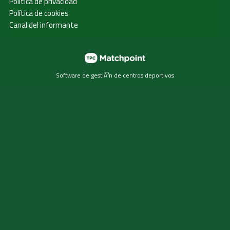
Política de privacidad
Política de cookies
Canal del informante
Software de gestiÃ³n de centros deportivos
Las cookies de este sitio web se usan para personalizar el
contenido y los anuncios, ofrecer funciones de redes
sociales y analizar el tráfico. Además, compartimos
información sobre el uso que haga del sitio web con
nuestros partners de redes sociales, publicidad y análisis
web, quienes pueden combinarla con otra información que
les haya proporcionado o que hayan recopilado a partir del
uso que haya hecho de sus servicios.