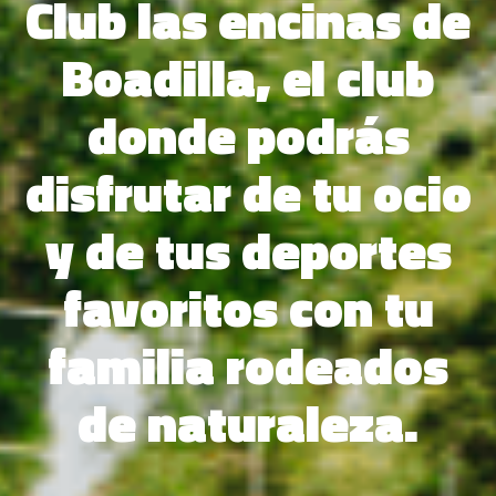
Club las encinas de
Boadilla, el club
donde podrás
disfrutar de tu ocio
y de tus deportes
favoritos con tu
familia rodeados
de naturaleza.