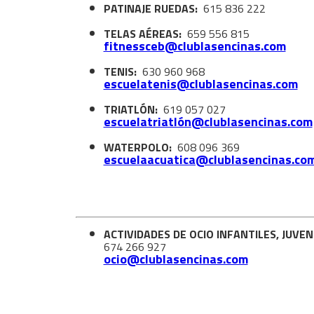
PATINAJE RUEDAS:
615 836 222
TELAS AÉREAS:
659 556 815
fitnessceb@clublasencinas.com
TENIS:
630 960 968
escuelatenis@clublasencinas.com
TRIATLÓN:
619 057 027
​​​escuelatriatlón@clublasencinas.com
WATERPOLO:
608 096 369
escuelaacuatica@clublasencinas.co
ACTIVIDADES DE OCIO INFANTILES, JUVE
674 266 927
​​​​​​​​​​​​​​​​​​​​​ocio@clublasencinas.com