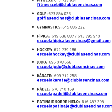
fitnessceb@clublasencinas.com
GOLF:
673 854 023
golflasencinas@clublasencinas.com
GYMNASTICS:
615 836 222
HÍPICA:
619 638 837 / 613 795 940
escuelahipicalasencinas@gmail.com
HOCKEY:
672 739 286
escuelahockey@clublasencinas.com
JUDO:
696 078 668
escuelajudo@clublasencinas.com
KÁRATE:
609 712 258
escuelakarate@clublasencinas.com
PÁDEL:
676 710 169
escuelapadel@clublasencinas.com
PATINAJE SOBRE HIELO:
616 457 295
escuelapatinaje@clublasencinas.co