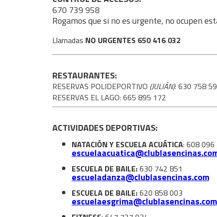
670 739 958
Rogamos que si no es urgente, no ocupen esta
Llamadas
NO URGENTES 650 416 032
RESTAURANTES:
RESERVAS POLIDEPORTIVO
(JULIÁN)
: 630 758 5
RESERVAS EL LAGO: 665 895 172
ACTIVIDADES DEPORTIVAS:
NATACIÓN Y ESCUELA ACUÁTICA
: 608 096
escuelaacuatica@clublasencinas.co
ESCUELA DE BAILE:
630 742 851
escueladanza@clublasencinas.com
ESCUELA DE BAILE:
620 858 003
escuelaesgrima@clublasencinas.com
FITNESS:
647 727 934