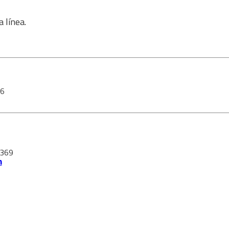
 línea.
96
 369
m