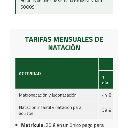
Horarios de fines de semana exclusivos para
SOCIOS.
TARIFAS MENSUALES DE
NATACIÓN
NO SO
ACTIVIDAD
1
2
día
día
Matronatación y ludonatación
44 €
68 
Natación infantil y natación para
39 €
54 
adultos
Matrícula:
20 € en un único pago para