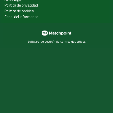
Política de privacidad
Política de cookies
Canal del informante
Software de gestiÃ³n de centros deportivos
Las cookies de este sitio web se usan para personalizar el
contenido y los anuncios, ofrecer funciones de redes
sociales y analizar el tráfico. Además, compartimos
información sobre el uso que haga del sitio web con
nuestros partners de redes sociales, publicidad y análisis
web, quienes pueden combinarla con otra información que
les haya proporcionado o que hayan recopilado a partir del
uso que haya hecho de sus servicios.