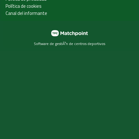
Política de cookies
Canal del informante
Software de gestiÃ³n de centros deportivos
Las cookies de este sitio web se usan para personalizar el
contenido y los anuncios, ofrecer funciones de redes
sociales y analizar el tráfico. Además, compartimos
información sobre el uso que haga del sitio web con
nuestros partners de redes sociales, publicidad y análisis
web, quienes pueden combinarla con otra información que
les haya proporcionado o que hayan recopilado a partir del
uso que haya hecho de sus servicios.