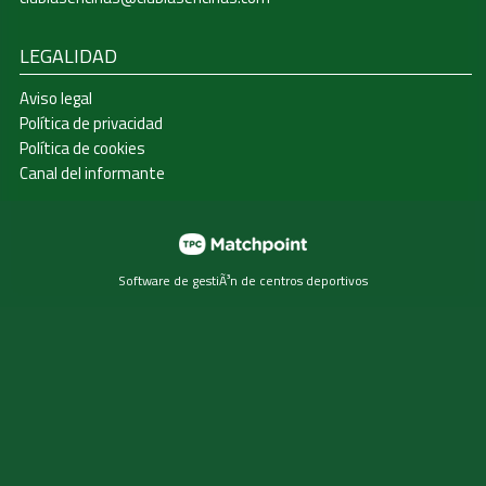
LEGALIDAD
Aviso legal
Política de privacidad
Política de cookies
Canal del informante
Software de gestiÃ³n de centros deportivos
Las cookies de este sitio web se usan para personalizar el
contenido y los anuncios, ofrecer funciones de redes
sociales y analizar el tráfico. Además, compartimos
información sobre el uso que haga del sitio web con
nuestros partners de redes sociales, publicidad y análisis
web, quienes pueden combinarla con otra información que