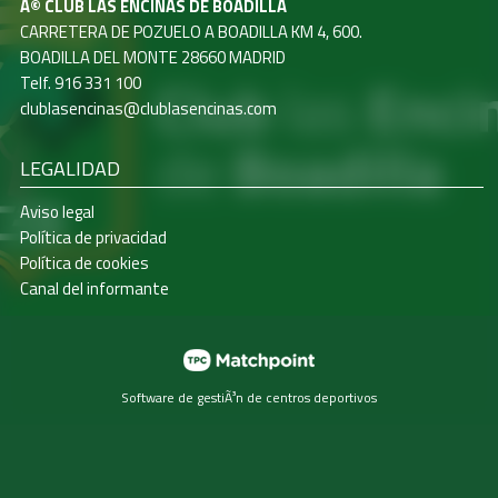
Â© CLUB LAS ENCINAS DE BOADILLA
CARRETERA DE POZUELO A BOADILLA KM 4, 600.
BOADILLA DEL MONTE 28660 MADRID
Telf. 916 331 100
clublasencinas@clublasencinas.com
LEGALIDAD
Aviso legal
Política de privacidad
Política de cookies
Canal del informante
Software de gestiÃ³n de centros deportivos
Las cookies de este sitio web se usan para personalizar el
contenido y los anuncios, ofrecer funciones de redes