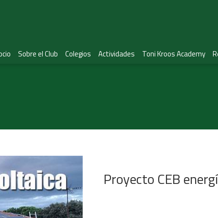
ocio
Sobre el Club
Colegios
Actividades
Toni Kroos Academy
R
Proyecto CEB energí