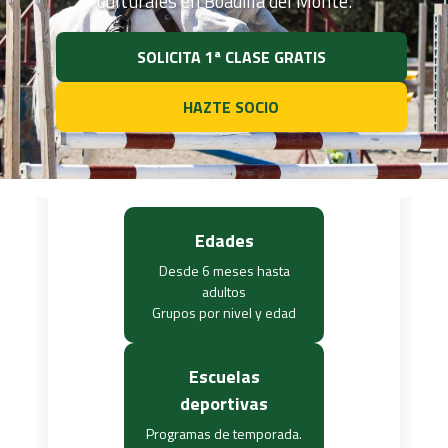
culturales en Boadilla del Monte.
SOLICITA 1ª CLASE GRATIS
HAZTE SOCIO
Edades
Desde 6 meses hasta
adultos
Grupos por nivel y edad
Escuelas
deportivas
Programas de temporada.