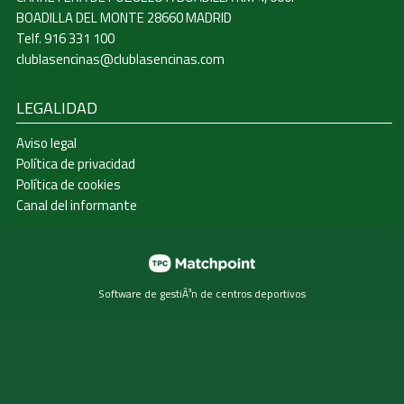
BOADILLA DEL MONTE 28660 MADRID
Telf. 916 331 100
clublasencinas@clublasencinas.com
LEGALIDAD
Aviso legal
Política de privacidad
Política de cookies
Canal del informante
Software de gestiÃ³n de centros deportivos
Las cookies de este sitio web se usan para personalizar el
contenido y los anuncios, ofrecer funciones de redes
sociales y analizar el tráfico. Además, compartimos
información sobre el uso que haga del sitio web con